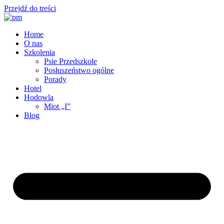
Przejdź do treści
Home
O nas
Szkolenia
Psie Przedszkole
Posłuszeństwo ogólne
Porady
Hotel
Hodowla
Miot „I”
Blog