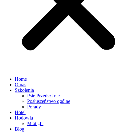
Home
O nas
Szkolenia
Psie Przedszkole
Posłuszeństwo ogólne
Porady
Hotel
Hodowla
Miot „I”
Blog